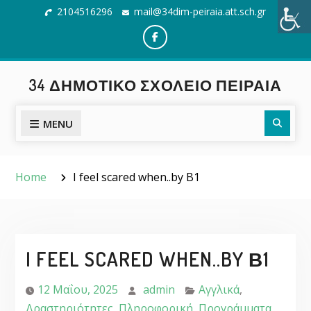
Skip
2104516296
mail@34dim-peiraia.att.sch.gr
to
content
Facebook
34 ΔΗΜΟΤΙΚΌ ΣΧΟΛΕΊΟ ΠΕΙΡΑΙΆ
Searc
MENU
Home
I feel scared when..by Β1
I FEEL SCARED WHEN..BY Β1
12 Μαΐου, 2025
admin
Αγγλικά
,
Δραστηριότητες
,
Πληροφορική
,
Προγράμματα
,