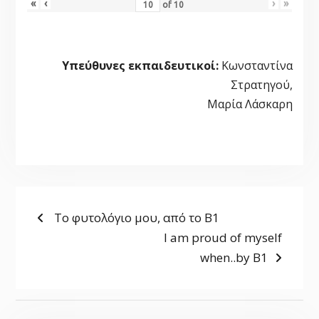
«
‹
›
»
of
10
Υπεύθυνες εκπαιδευτικοί:
Κωνσταντίνα
Στρατηγού,
Μαρία Λάσκαρη
ΠΛΟΉΓΗΣΗ
Previous
Το φυτολόγιο μου, από το Β1
post:
Next
I am proud of myself
ΆΡΘΡΩΝ
post:
when..by B1