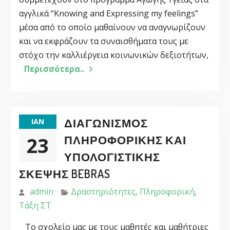
αγγλικά “Knowing and Expressing my feelings”
μέσα από το οποίο μαθαίνουν να αναγνωρίζουν
και να εκφράζουν τα συναισθήματα τους με
στόχο την καλλιέργεια κοινωνικών δεξιοτήτων,
Περισσότερα..
ΔΙΑΓΩΝΙΣΜΌΣ
ΙΑΝ
23
ΠΛΗΡΟΦΟΡΙΚΉΣ ΚΑΙ
ΥΠΟΛΟΓΙΣΤΙΚΉΣ
ΣΚΈΨΗΣ BEBRAS
admin
Δραστηριότητες
,
Πληροφορική
,
Τάξη ΣΤ
Το σχολείο μας με τους μαθητές και μαθήτριες