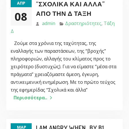
“ΣΧΟΛΙΚΆ ΚΑΙ ΆΛΛΑ”
ΑΠΡ
08
ΑΠΌ ΤΗΝ Δ ΤΆΞΗ
admin
Δραστηριότητες
,
Τάξη
Δ
Ζούμε στα χρόνια της ταχύτητας, της
εναλλαγής των παραστάσεων, της “βροχής”
πληροφοριών, αλλαγής του κλίματος προς το
χειρότερο (δυστυχώς). Για να είμαστε “μέσα στα
πράγματα” χρειαζόμαστε άμεση, έγκυρη,
αντικειμενική ενημέρωση. Με το πρώτο τεύχος
της εφημερίδας “Σχολικά και άλλα”
Περισσότερα..
I AM ANGRY WHEN…BY B1
ΜΑΡ