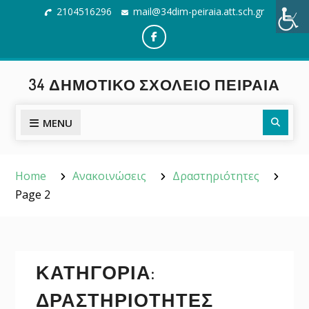
Skip
2104516296
mail@34dim-peiraia.att.sch.gr
to
content
Facebook
34 ΔΗΜΟΤΙΚΌ ΣΧΟΛΕΊΟ ΠΕΙΡΑΙΆ
Searc
MENU
Home
Ανακοινώσεις
Δραστηριότητες
Page 2
ΚΑΤΗΓΟΡΊΑ:
ΔΡΑΣΤΗΡΙΌΤΗΤΕΣ