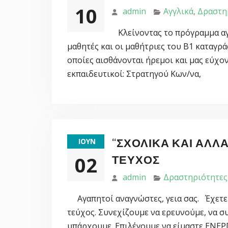
10
admin
Αγγλικά
,
Δραστη
Κλείνοντας το πρόγραμμα αγω
μαθητές και οι μαθήτριες του Β1 καταγρά
οποίες αισθάνονται ήρεμοι και μας εύχον
εκπαιδευτικοί: Στρατη
“ΣΧΟΛΙΚΆ ΚΑΙ ΆΛΛΑ
ΙΟΎΝ
02
ΤΕΎΧΟΣ
admin
Δραστηριότητες
Αγαπητοί αναγνώστες, γεια σας. Έχετε σ
τεύχος. Συνεχίζουμε να ερευνούμε, να 
υπάρχουμε. Επιλέγουμε να είμαστε ΕΝΕΡ