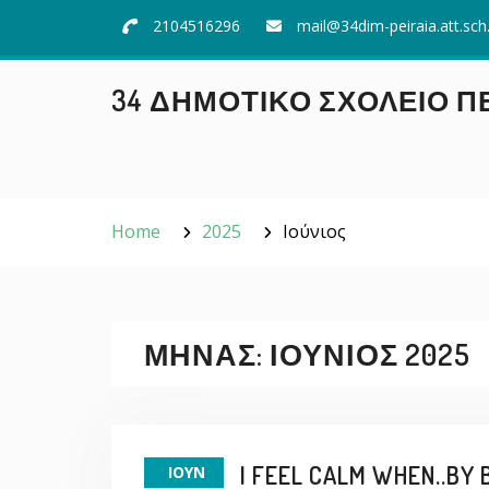
Skip
2104516296
mail@34dim-peiraia.att.sch
to
content
34 ΔΗΜΟΤΙΚΌ ΣΧΟΛΕΊΟ Π
Home
2025
Ιούνιος
ΜΉΝΑΣ:
ΙΟΎΝΙΟΣ 2025
I FEEL CALM WHEN..BY 
ΙΟΎΝ