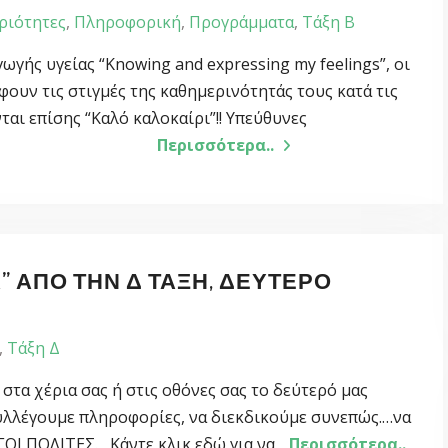
ριότητες
,
Πληροφορική
,
Προγράμματα
,
Τάξη Β
γής υγείας “Knowing and expressing my feelings”, οι
φουν τις στιγμές της καθημερινότητάς τους κατά τις
ται επίσης “Καλό καλοκαίρι”!! Υπεύθυνες
γού Κων/να,
Περισσότερα..
” ΑΠΌ ΤΗΝ Δ ΤΆΞΗ, ΔΕΎΤΕΡΟ
,
Τάξη Δ
τα χέρια σας ή στις οθόνες σας το δεύτερό μας
συλλέγουμε πληροφορίες, να διεκδικούμε συνεπώς.…να
ΓΟΙ ΠΟΛΙΤΕΣ. Κάντε κλικ εδώ για να
Περισσότερα..