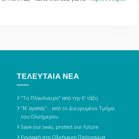
ΤΕΛΕΥΤΑΊΑ ΝΈΑ
“Το Πλανόνειρο” από την Ε’ τάξη
“Ν’ αγαπάς”… από το Διευρυμένο Τμήμα
του Ολοήμερου
Save our seas, protect our future
Εγγραφή στο Ολοήμερο Πρόγραμμα