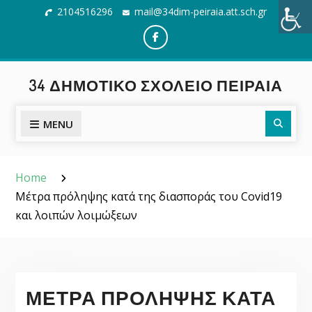
Skip
2104516296
mail@34dim-peiraia.att.sch.gr
to
content
Facebook
34 ΔΗΜΟΤΙΚΌ ΣΧΟΛΕΊΟ ΠΕΙΡΑΙΆ
Searc
MENU
Home
Μέτρα πρόληψης κατά της διασποράς του Covid19
και λοιπών λοιμώξεων
ΜΈΤΡΑ ΠΡΌΛΗΨΗΣ ΚΑΤΆ