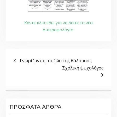
Κάντε κλικ εδώ για να δείτε το νέο
Διατροφολόγιο.
ΠΛΟΉΓΗΣΗ
Previous
Γνωρίζοντας τα ζώα της θάλασσας
post:
Next
Σχολική ψυχολόγος
ΆΡΘΡΩΝ
post:
ΠΡΌΣΦΑΤΑ ΆΡΘΡΑ