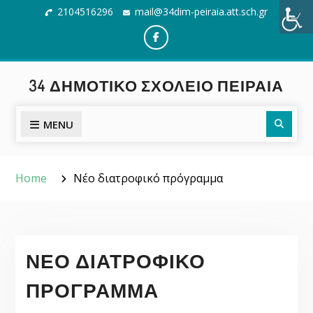
Skip
2104516296
mail@34dim-peiraia.att.sch.gr
to
content
Facebook
34 ΔΗΜΟΤΙΚΌ ΣΧΟΛΕΊΟ ΠΕΙΡΑΙΆ
Searc
MENU
Home
Νέο διατροφικό πρόγραμμα
ΝΈΟ ΔΙΑΤΡΟΦΙΚΌ
ΠΡΌΓΡΑΜΜΑ