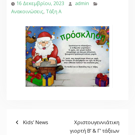
16 Δεκεμβρίου, 2023
admin
Ανακοινώσεις
,
Τάξη Α
ΠΛΟΉΓΗΣΗ
Previous
Next
Kids’ News
Χριστουγεννιάτικη
post:
post:
γιορτή Β’ & Γ’ τάξεων
ΆΡΘΡΩΝ