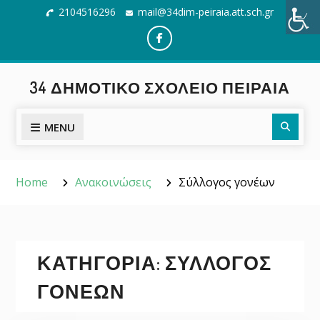
Skip
2104516296
mail@34dim-peiraia.att.sch.gr
to
content
Facebook
34 ΔΗΜΟΤΙΚΌ ΣΧΟΛΕΊΟ ΠΕΙΡΑΙΆ
Searc
MENU
Home
Ανακοινώσεις
Σύλλογος γονέων
ΚΑΤΗΓΟΡΊΑ:
ΣΎΛΛΟΓΟΣ
ΓΟΝΈΩΝ