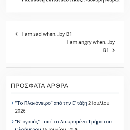
ΠΛΟΉΓΗΣΗ
Previous
I am sad when…by B1
post:
Next
I am angry when…by
ΆΡΘΡΩΝ
post:
B1
ΠΡΌΣΦΑΤΑ ΆΡΘΡΑ
“Το Πλανόνειρο” από την Ε’ τάξη
2 Ιουλίου,
2026
“Ν’ αγαπάς”… από το Διευρυμένο Τμήμα του
Ολοήμερου
16 Ιουνίου, 2026