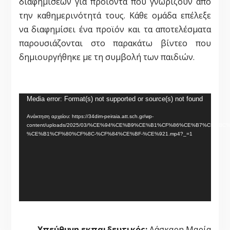
διαφημίσεων για προϊόντα που γνωρίζουν από
την καθημερινότητά τους. Κάθε ομάδα επέλεξε
να διαφημίσει ένα προϊόν και τα αποτελέσματα
παρουσιάζονται στο παρακάτω βίντεο που
δημιουργήθηκε με τη συμβολή των παιδιών.
Πρόγραμμα
Media error: Format(s) not supported or source(s) not found
Αναπαραγωγής
Ανάκτηση αρχείου: https://34dim-peiraia.att.sch.gr/wp-
Βίντεο
content/uploads/2025/03/%CE%94%CE%B9%CE%B1%CF%86%CE%B7%CE%
%CE%B1%CF%80%CF%8C-%CF%84%CE%BF-%CE%921.mp4?_=1
Υπεύθυνη εκπαιδευτικός:
Λάσκαρη Μαρία