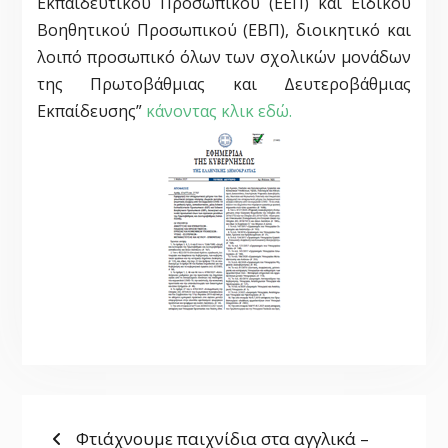
Εκπαιδευτικού Προσωπικού (ΕΕΠ) και Ειδικού
Βοηθητικού Προσωπικού (ΕΒΠ), διοικητικό και
λοιπό προσωπικό όλων των σχολικών μονάδων
της Πρωτοβάθμιας και Δευτεροβάθμιας
Εκπαί
δευσης”
κάνοντας κλικ εδώ.
ΠΛΟΉΓΗΣΗ
Previous
Φτιάχνουμε παιχνίδια στα αγγλικά –