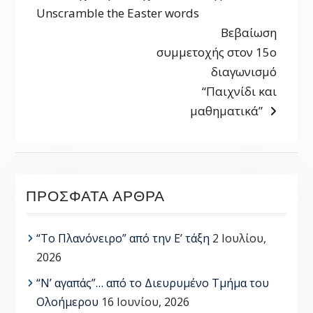
post:
Unscramble the Easter words
ΆΡΘΡΩΝ
Next
Βεβαίωση
post:
συμμετοχής στον 15ο
διαγωνισμό
“Παιχνίδι και
μαθηματικά”
ΠΡΌΣΦΑΤΑ ΆΡΘΡΑ
“Το Πλανόνειρο” από την Ε’ τάξη
2 Ιουλίου,
2026
“Ν’ αγαπάς”… από το Διευρυμένο Τμήμα του
Ολοήμερου
16 Ιουνίου, 2026