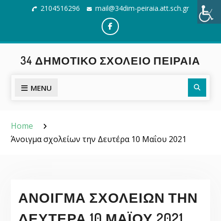
Skip
2104516296
mail@34dim-peiraia.att.sch.gr
to
content
Facebook
34 ΔΗΜΟΤΙΚΌ ΣΧΟΛΕΊΟ ΠΕΙΡΑΙΆ
Searc
MENU
Home
Άνοιγμα σχολείων την Δευτέρα 10 Μαΐου 2021
ΆΝΟΙΓΜΑ ΣΧΟΛΕΊΩΝ ΤΗΝ
ΔΕΥΤΈΡΑ 10 ΜΑΪ́ΟΥ 2021